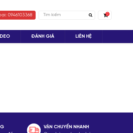
0
oại: 0946103368
IDEO
ĐÁNH GIÁ
LIÊN HỆ
 TỤC MUA HÀNG
NG
VẬN CHUYỂN NHANH