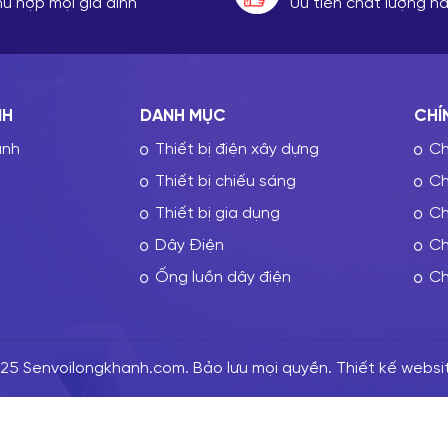
hù hợp mọi gia đình
Ưu tiên chất lượng 
NH
DANH MỤC
CHÍ
ành
Thiết bị điện xây dựng
Ch
Thiết bị chiếu sáng
Ch
Thiết bị gia dụng
Ch
Dây Điện
Ch
Ống luồn dây điện
Ch
5 Senvoilongkhanh.com. Bảo lưu mọi quyền. Thiết kế websi