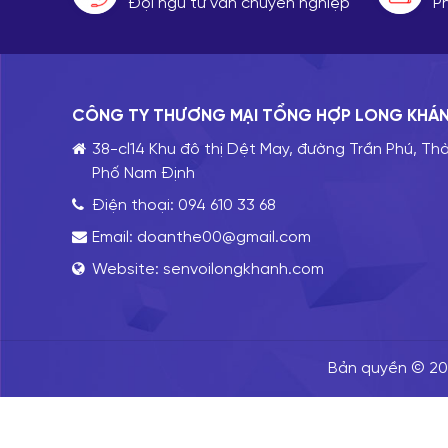
Đội ngũ tư vấn chuyên nghiệp
P
CÔNG TY THƯƠNG MẠI TỔNG HỢP LONG KHÁ
38-cl14 Khu đô thị Dệt May, đường Trần Phú, Th
Phố Nam Định
Điện thoại:
094 610 33 68
Email:
doanthe00@gmail.com
Website:
senvoilongkhanh.com
Bản quyền © 202