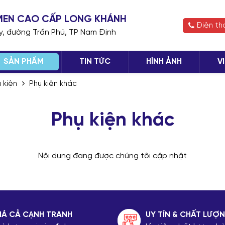
H MEN CAO CẤP LONG KHÁNH
Điện th
ay, đường Trần Phú, TP Nam Định
SẢN PHẨM
TIN TỨC
HÌNH ẢNH
V
 kiện
Phụ kiện khác
TIẾP
Phụ kiện khác
Nội dung đang được chúng tôi cập nhật
IÁ CẢ CẠNH TRANH
UY TÍN & CHẤT LƯỢ