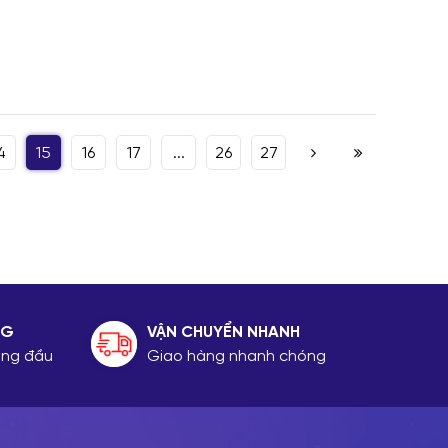
4
15
16
17
...
26
27
NG
VẬN CHUYỂN NHANH
hàng đầu
Giao hàng nhanh chóng