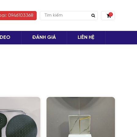
0
oại: 0946103368
IDEO
ĐÁNH GIÁ
LIÊN HỆ
 TỤC MUA HÀNG