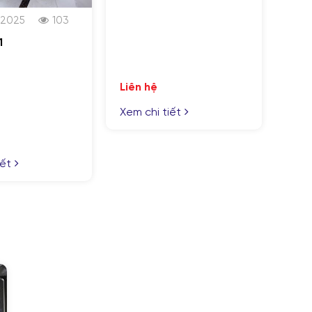
/2025
103
1
Liên hệ
Xem chi tiết
iết