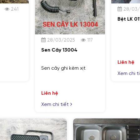
241
28/03
Bệt LK 01
28/03/2025
117
Sen Cây 13004
Liên hệ
Sen cây ghi kèm xịt
Xem chi t
Liên hệ
Xem chi tiết