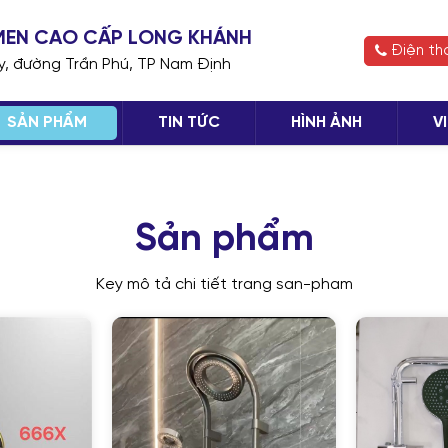
H MEN CAO CẤP LONG KHÁNH
Điện th
ay, đường Trần Phú, TP Nam Định
SẢN PHẨM
TIN TỨC
HÌNH ẢNH
V
TIẾP
Sản phẩm
Key mô tả chi tiết trang san-pham