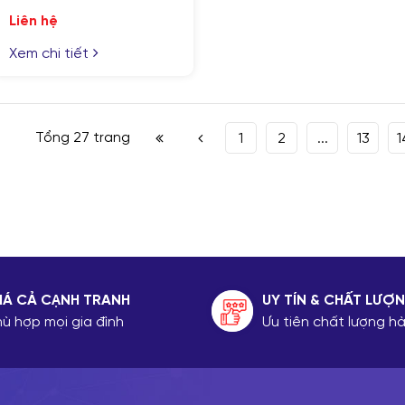
Liên hệ
Xem chi tiết
Tổng 27 trang
1
2
...
13
1
IÁ CẢ CẠNH TRANH
UY TÍN & CHẤT LƯỢ
hù hợp mọi gia đình
Ưu tiên chất lượng 