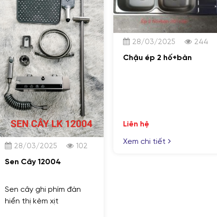
28/03/2025
244
Chậu ép 2 hố+bàn
Liên hệ
Xem chi tiết
28/03/2025
102
Sen Cây 12004
Sen cây ghi phím đàn
hiển thị kèm xịt