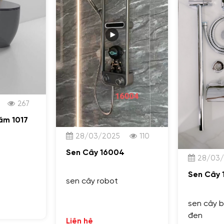
267
ám 1017
28/03/2025
110
Sen Cây 16004
28/03
Sen Cây 
sen cây robot
sen cây b
đen
Liên hệ