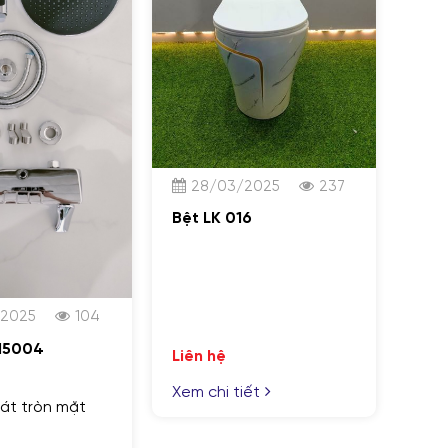
28/03/2025
237
Bệt LK 016
/2025
104
15004
Liên hệ
Xem chi tiết
át tròn mặt