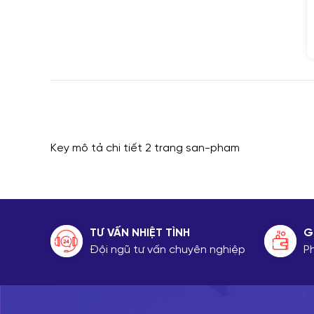
Key mô tả chi tiết 2 trang san-pham
TƯ VẤN NHIỆT TÌNH
G
Đội ngũ tư vấn chuyên nghiệp
P