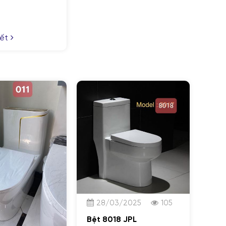
iết
28/03/2025
105
Bệt 8018 JPL