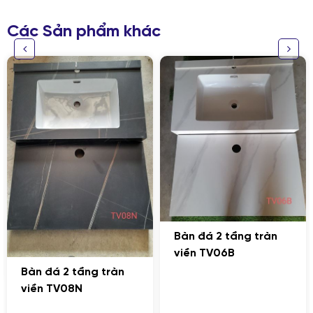
Các Sản phẩm khác
GỬI THÔNG TIN ĐỂ CHÚNG TÔI TƯ VẤN
CHO BẠN
Bàn đá 2 tầng tràn
viền TV06B
Bàn đá 2 tầng tràn
viền TV08N