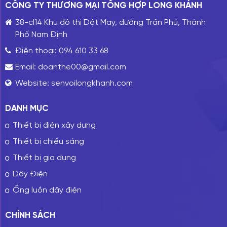
CÔNG TY THƯƠNG MẠI TỔNG HỢP LONG KHÁNH
38-cl14 Khu đô thị Dệt May, đường Trần Phú, Thành
Phố Nam Định
Điện thoại:
094 610 33 68
Email:
doanthe00@gmail.com
Website:
senvoilongkhanh.com
DANH MỤC
Thiết bị điện xây dựng
Thiết bị chiếu sáng
Thiết bị gia dụng
Dây Điện
Ống luồn dây điện
CHÍNH SÁCH