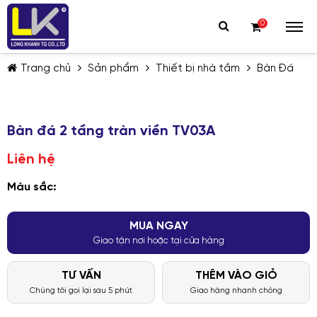
0
Trang chủ
Sản phẩm
Thiết bị nhà tắm
Bàn Đá
Bàn đá 2 tầng tràn viền TV03A
Liên hệ
TIẾP TỤC MUA HÀNG
Màu sắc:
MUA NGAY
Giao tận nơi hoặc tại cửa hàng
TƯ VẤN
THÊM VÀO GIỎ
Chúng tôi gọi lại sau 5 phút
Giao hàng nhanh chóng