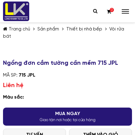
0
Trang chủ
Sản phẩm
Thiết bị nhà bếp
Vòi rửa
bát
Ngổng đơn cắm tường cần mềm 715 JPL
TIẾP TỤC MUA HÀNG
MÃ SP:
715 JPL
Liên hệ
Màu sắc:
MUA NGAY
Giao tận nơi hoặc tại cửa hàng
TƯ VẤN
THÊM VÀO GIỎ