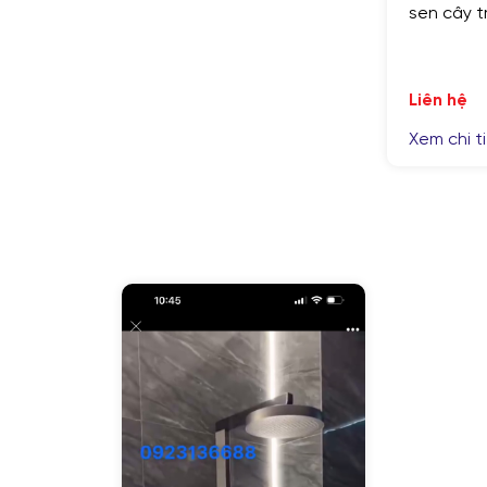
sen cây tròn đang năng
Liên hệ
GỬI YÊU CẦU
Nhập lại
Xem chi tiết