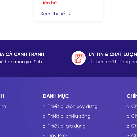
Liên hệ
Xem chi tiết
IÁ CẢ CẠNH TRANH
UY TÍN & CHẤT LƯỢ
hù hợp mọi gia đình
Ưu tiên chất lượng 
NH
DANH MỤC
CHÍ
ành
Thiết bị điện xây dựng
Ch
Thiết bị chiếu sáng
Ch
Thiết bị gia dụng
Ch
Dây Điện
Ch