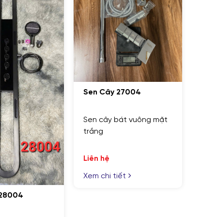
N
Sen Cây 26004
S
Sen cây matxxa có đèn
ây 27004
led kèm xịt
S
y bát vuông mặt
Liên hệ
Xem chi tiết
L
ệ
X
 tiết