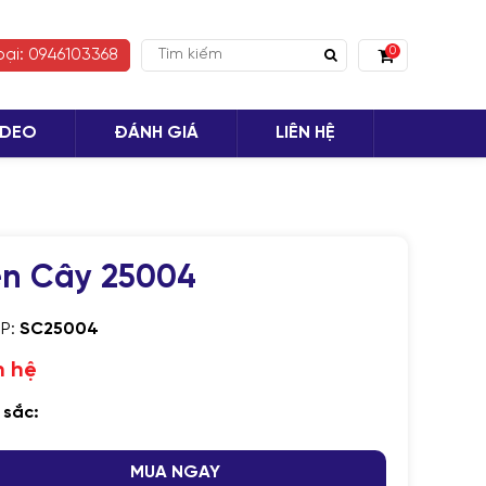
0
oại: 0946103368
IDEO
ĐÁNH GIÁ
LIÊN HỆ
 TỤC MUA HÀNG
n Cây 25004
SP:
SC25004
n hệ
 sắc:
MUA NGAY