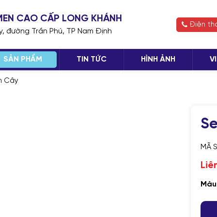
H MEN CAO CẤP LONG KHÁNH
Điện th
ay, đường Trần Phú, TP Nam Định
SẢN PHẨM
TIN TỨC
HÌNH ẢNH
V
n Cây
TIẾP
Se
MÃ 
Liê
Màu