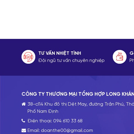
TƯ VẤN NHIỆT TÌNH
G
Đội ngũ tư vấn chuyên nghiệp
P
CÔNG TY THƯƠNG MẠI TỔNG HỢP LONG KHÁ
38-cl14 Khu đô thị Dệt May, đường Trần Phú, Th
Phố Nam Định
Điện thoại:
094 610 33 68
Email:
doanthe00@gmail.com