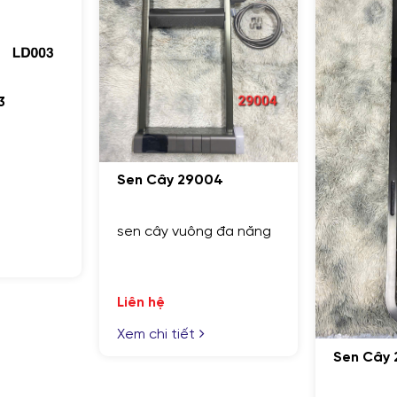
GỬI THÔNG TIN ĐỂ CHÚNG TÔI TƯ VẤN CHO BẠ
Sen C
004
Sen câ
ng đa năng
trắng
Liên h
Xem chi
Sen Cây 28004