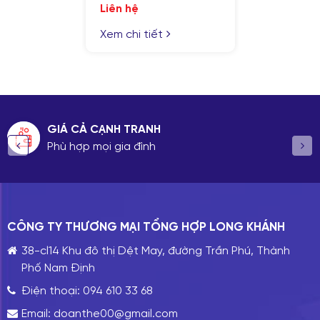
Liên hệ
Xem chi tiết
ẠNH TRANH
UY TÍN & 
i gia đình
Ưu tiên châ
CÔNG TY THƯƠNG MẠI TỔNG HỢP LONG KHÁNH
38-cl14 Khu đô thị Dệt May, đường Trần Phú, Thành
Phố Nam Định
Điện thoại:
094 610 33 68
Email:
doanthe00@gmail.com