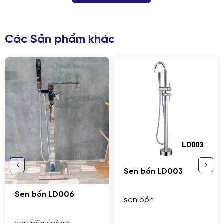
Các Sản phẩm khác
GỬI THÔNG TIN ĐỂ CHÚNG TÔI TƯ VẤN
CHO BẠN
Sen bồn LD003
n LD006
sen bồn
Sen Cây