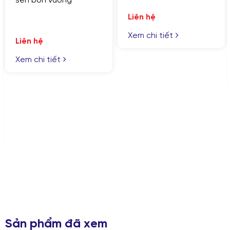
 vuông
Liên hệ
sen cây 
năng
Xem chi tiết
tiết
Liên hệ
Xem chi t
GỬI YÊU CẦU
Nhập lại
Sản phẩm đã xem