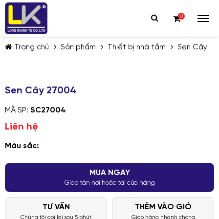
0
Trang chủ
Sản phẩm
Thiết bị nhà tắm
Sen Cây
Sen Cây 27004
MÃ SP:
SC27004
TIẾP TỤC MUA HÀNG
Liên hệ
Màu sắc:
MUA NGAY
Giao tận nơi hoặc tại cửa hàng
TƯ VẤN
THÊM VÀO GIỎ
Chúng tôi gọi lại sau 5 phút
Giao hàng nhanh chóng