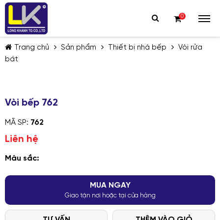
0
Trang chủ
Sản phẩm
Thiết bị nhà bếp
Vòi rửa
bát
Vòi bếp 762
TIẾP TỤC MUA HÀNG
MÃ SP:
762
Liên hệ
Màu sắc:
MUA NGAY
Giao tận nơi hoặc tại cửa hàng
TƯ VẤN
THÊM VÀO GIỎ