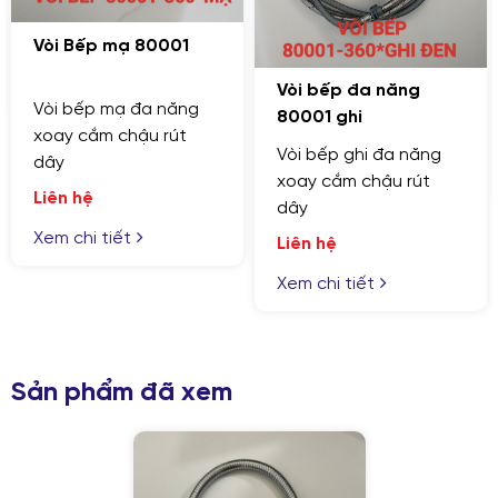
Vòi Bếp mạ 80001
Vòi bếp đa năng
Vòi bếp mạ đa năng
80001 ghi
xoay cắm chậu rút
Vòi bếp ghi đa năng
dây
xoay cắm chậu rút
Liên hệ
dây
Xem chi tiết
Liên hệ
Xem chi tiết
GỬI YÊU CẦU
Nhập lại
Sản phẩm đã xem