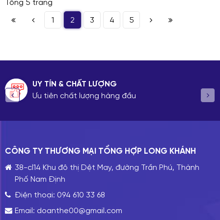
Tổng 5 trang
1
2
3
4
5
VẬN CHUYỂN NHANH
đầu
Giao hàng nhanh chóng
CÔNG TY THƯƠNG MẠI TỔNG HỢP LONG KHÁNH
38-cl14 Khu đô thị Dệt May, đường Trần Phú, Thành
Phố Nam Định
Điện thoại:
094 610 33 68
Email:
doanthe00@gmail.com