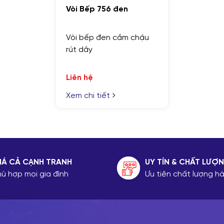
Vòi Bếp 756 đen
Vòi bếp đen cắm chậu
rút dây
Liên hệ
Xem chi tiết
IÁ CẢ CẠNH TRANH
UY TÍN & CHẤT LƯỢ
hù hợp mọi gia đình
Ưu tiên chất lượng 