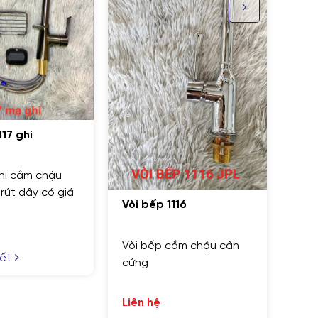
Vòi bếp 1115
Vòi bếp cắm chậu cần
đồng cứng rút dây
òi bếp 1116
Liên hệ
òi bếp cắm chậu cần
Xem chi tiết
ứng
iên hệ