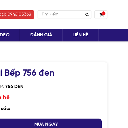
0
oại: 0946103368
IDEO
ĐÁNH GIÁ
LIÊN HỆ
 TỤC MUA HÀNG
i Bếp 756 đen
SP:
756 DEN
n hệ
 sắc:
MUA NGAY