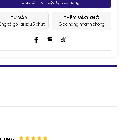
Giao tận nơi hoặc tại cửa hàng
TƯ VẤN
THÊM VÀO GIỎ
ng tôi gọi lại sau 5 phút
Giao hàng nhanh chóng
m này: