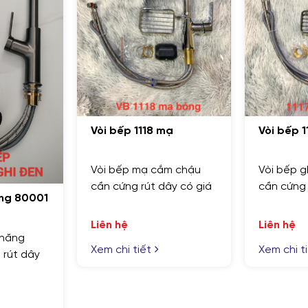
p 1118 mạ
Vòi bếp 1117 ghi
ếp mạ cắm chậu
Vòi bếp ghi cắm chậu
ng rút dây có giá
cần cứng rút dây có giá
V
ệ
Liên hệ
V
i tiết
Xem chi tiết
c
GỬI YÊU CẦU
Nhập lại
L