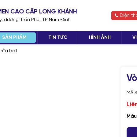
H MEN CAO CẤP LONG KHÁNH
Điện th
ay, đường Trần Phú, TP Nam Định
SẢN PHẨM
TIN TỨC
HÌNH ẢNH
V
 rửa bát
TIẾP
Vò
MÃ 
Liê
Màu