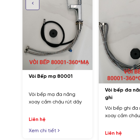
Vòi bế
 80001
Vòi b
cần cứ
Vòi bếp đa năng 80001
 đa năng
ghi
ậu rút dây
Liên h
Vòi bếp ghi đa năng
Xem ch
xoay cắm chậu rút dây
Liên hệ