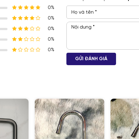
0%
0%
0%
0%
0%
GỬI ĐÁNH GIÁ
GỬI THÔNG TIN ĐỂ CHÚNG TÔI TƯ VẤN CHO BẠ