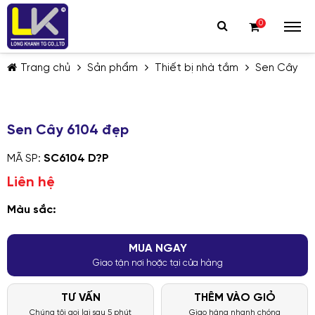
0
Trang chủ
Sản phẩm
Thiết bị nhà tắm
Sen Cây
Sen Cây 6104 đẹp
MÃ SP:
SC6104 D?P
TIẾP TỤC MUA HÀNG
Liên hệ
Màu sắc:
MUA NGAY
Giao tận nơi hoặc tại cửa hàng
TƯ VẤN
THÊM VÀO GIỎ
Chúng tôi gọi lại sau 5 phút
Giao hàng nhanh chóng